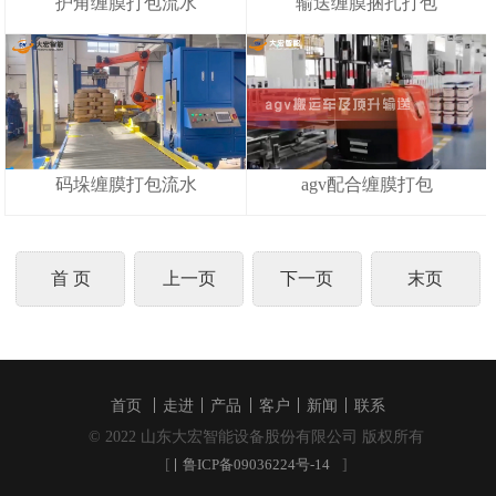
护角缠膜打包流水
输送缠膜捆扎打包
码垛缠膜打包流水
agv配合缠膜打包
首 页
上一页
下一页
末页
首页
走进
产品
客户
新闻
联系
© 2022 山东大宏智能设备股份有限公司 版权所有
[
]
鲁ICP备09036224号-14