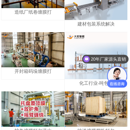
造纸厂纸卷缠膜打
建材包装系统解决
20年厂家源头直销
开封箱码垛缠膜打
化工行业-吨包打