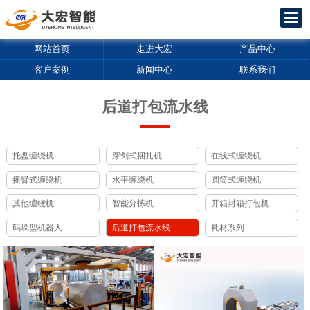
网站首页
走进大宏
产品中心
客户案例
新闻中心
联系我们
后道打包流水线
托盘缠绕机
穿剑式捆扎机
在线式缠绕机
摇臂式缠绕机
水平缠绕机
圆筒式缠绕机
其他缠绕机
智能分拣机
开箱封箱打包机
码垛型机器人
后道打包流水线
耗材系列