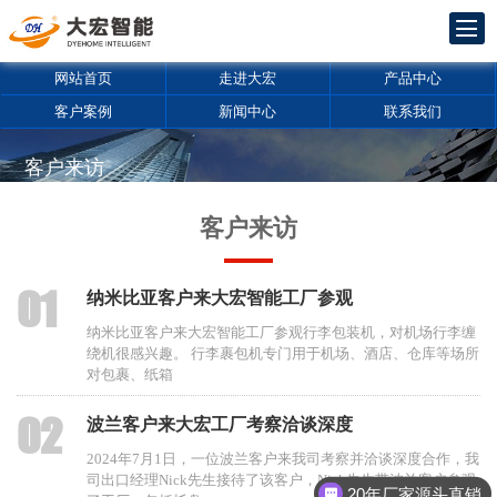
网站首页
走进大宏
产品中心
客户案例
新闻中心
联系我们
客户来访
新三板企业，股票代码836635
拥有包装机械行业17年生产经验，产品质量可靠、稳定
客户来访
01
纳米比亚客户来大宏智能工厂参观
纳米比亚客户来大宏智能工厂参观行李包装机，对机场行李缠
绕机很感兴趣。 行李裹包机专门用于机场、酒店、仓库等场所
对包裹、纸箱
02
波兰客户来大宏工厂考察洽谈深度
2024年7月1日，一位波兰客户来我司考察并洽谈深度合作，我
司出口经理Nick先生接待了该客户，Nick先生带波兰客户参观
20年厂家源头直销